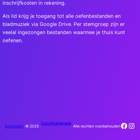
inschrijfkosten in rekening.
Als lid krijg je toegang tot alle oefenbestanden en
bladmuziek via Google Drive. Per stemgroep zijn er
veelal ingezongen bestanden waarmee je thuis kunt
oefenen.
Face
Ins
Touch of Soul Heemskerk
Sponsoren
·
© 2025 ·
· Alle rechten voorbehouden